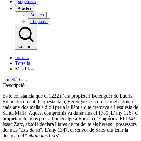
Vegetacio
Articles
Articles
Etiquetes
Cercar…
Indrets
Tortellà
Mas Llos
Tortellà
Casa
Descripció
Es té constància que el 1222 n’era propietari Berenguer de Lauris.
En un document d’aquesta data, Berenguer es compormet a donar
cada any dos mallals d’oli per a la llàntia que cremava a l’església de
Santa Maria. Aquest compromís va durar fins el 1780. L’any 1267 el
propietari del mas presta homenatge a Ramon d’Empúries. El 1343,
Isaac Zarc, absol i declara lliures de tot deute els hereus i possessors
del mas "
Los de sa
". L’any 1347, el senyor de Sales diu tenir la
dècima del "
villare des Lors
".