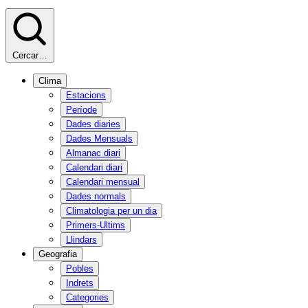
Cercar…
Clima
Estacions
Període
Dades diaries
Dades Mensuals
Almanac diari
Calendari diari
Calendari mensual
Dades normals
Climatologia per un dia
Primers-Ultims
Llindars
Geografia
Pobles
Indrets
Categories