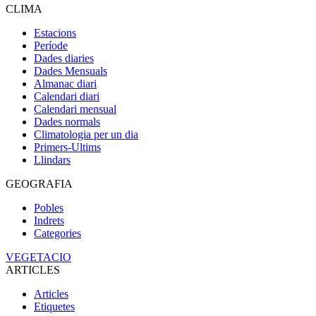
CLIMA
Estacions
Període
Dades diaries
Dades Mensuals
Almanac diari
Calendari diari
Calendari mensual
Dades normals
Climatologia per un dia
Primers-Ultims
Llindars
GEOGRAFIA
Pobles
Indrets
Categories
VEGETACIO
ARTICLES
Articles
Etiquetes