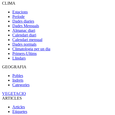
CLIMA
Estacions
Període
Dades diaries
Dades Mensuals
Almanac diari
Calendari diari
Calendari mensual
Dades normals
Climatologia per un dia
Primers-Ultims
Llindars
GEOGRAFIA
Pobles
Indrets
Categories
VEGETACIO
ARTICLES
Articles
Etiquetes