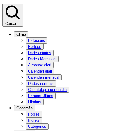
Cercar…
Clima
Estacions
Període
Dades diaries
Dades Mensuals
Almanac diari
Calendari diari
Calendari mensual
Dades normals
Climatologia per un dia
Primers-Ultims
Llindars
Geografia
Pobles
Indrets
Categories