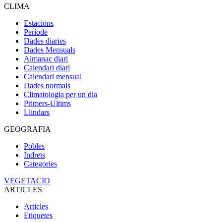
CLIMA
Estacions
Període
Dades diaries
Dades Mensuals
Almanac diari
Calendari diari
Calendari mensual
Dades normals
Climatologia per un dia
Primers-Ultims
Llindars
GEOGRAFIA
Pobles
Indrets
Categories
VEGETACIO
ARTICLES
Articles
Etiquetes