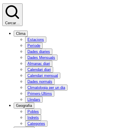
Cercar…
Clima
Estacions
Període
Dades diaries
Dades Mensuals
Almanac diari
Calendari diari
Calendari mensual
Dades normals
Climatologia per un dia
Primers-Ultims
Llindars
Geografia
Pobles
Indrets
Categories