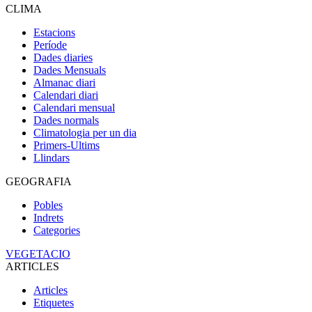
CLIMA
Estacions
Període
Dades diaries
Dades Mensuals
Almanac diari
Calendari diari
Calendari mensual
Dades normals
Climatologia per un dia
Primers-Ultims
Llindars
GEOGRAFIA
Pobles
Indrets
Categories
VEGETACIO
ARTICLES
Articles
Etiquetes