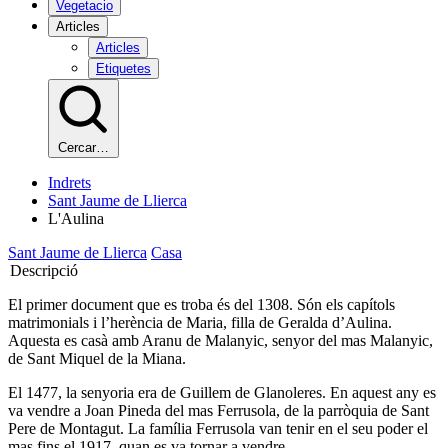
Vegetacio
Articles
Articles
Etiquetes
Cercar…
Indrets
Sant Jaume de Llierca
L'Aulina
Sant Jaume de Llierca
Casa
Descripció
El primer document que es troba és del 1308. Són els capítols
matrimonials i l’herència de Maria, filla de Geralda d’Aulina.
Aquesta es casà amb Aranu de Malanyic, senyor del mas Malanyic,
de Sant Miquel de la Miana.
El 1477, la senyoria era de Guillem de Glanoleres. En aquest any es
va vendre a Joan Pineda del mas Ferrusola, de la parròquia de Sant
Pere de Montagut. La família Ferrusola van tenir en el seu poder el
mas fins el 1917, quan es va tornar a vendre.