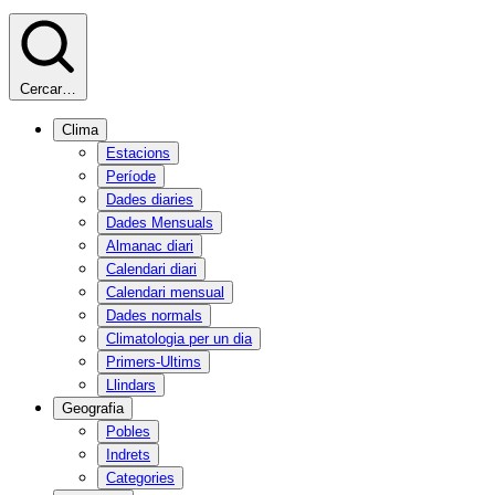
Cercar…
Clima
Estacions
Període
Dades diaries
Dades Mensuals
Almanac diari
Calendari diari
Calendari mensual
Dades normals
Climatologia per un dia
Primers-Ultims
Llindars
Geografia
Pobles
Indrets
Categories