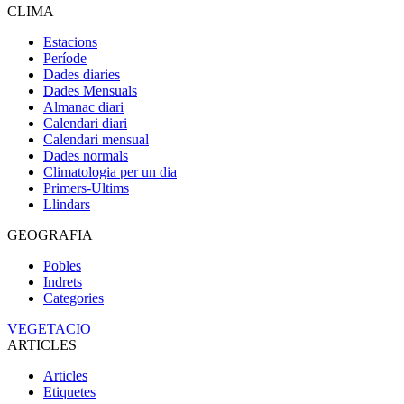
CLIMA
Estacions
Període
Dades diaries
Dades Mensuals
Almanac diari
Calendari diari
Calendari mensual
Dades normals
Climatologia per un dia
Primers-Ultims
Llindars
GEOGRAFIA
Pobles
Indrets
Categories
VEGETACIO
ARTICLES
Articles
Etiquetes