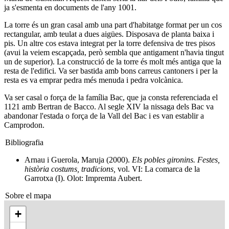
ja s'esmenta en documents de l'any 1001.
La torre és un gran casal amb una part d'habitatge format per un cos
rectangular, amb teulat a dues aigües. Disposava de planta baixa i
pis. Un altre cos estava integrat per la torre defensiva de tres pisos
(avui la veiem escapçada, però sembla que antigament n'havia tingut
un de superior). La construcció de la torre és molt més antiga que la
resta de l'edifici. Va ser bastida amb bons carreus cantoners i per la
resta es va emprar pedra més menuda i pedra volcànica.
Va ser casal o força de la família Bac, que ja consta referenciada el
1121 amb Bertran de Bacco. Al segle XIV la nissaga dels Bac va
abandonar l'estada o força de la Vall del Bac i es van establir a
Camprodon.
Bibliografia
Arnau i Guerola, Maruja (2000).
Els pobles gironins. Festes,
història costums, tradicions,
vol. VI: La comarca de la
Garrotxa (I). Olot: Impremta Aubert.
Sobre el mapa
+