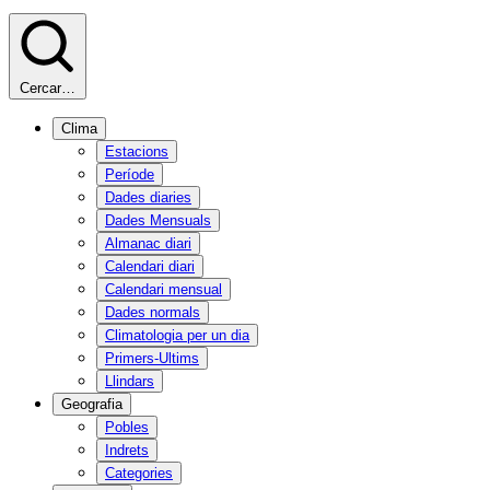
Cercar…
Clima
Estacions
Període
Dades diaries
Dades Mensuals
Almanac diari
Calendari diari
Calendari mensual
Dades normals
Climatologia per un dia
Primers-Ultims
Llindars
Geografia
Pobles
Indrets
Categories