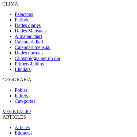
CLIMA
Estacions
Període
Dades diaries
Dades Mensuals
Almanac diari
Calendari diari
Calendari mensual
Dades normals
Climatologia per un dia
Primers-Ultims
Llindars
GEOGRAFIA
Pobles
Indrets
Categories
VEGETACIO
ARTICLES
Articles
Etiquetes