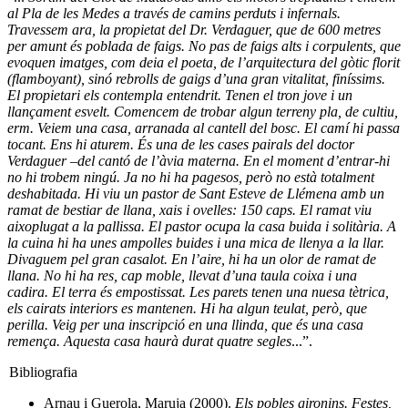
al Pla de les Medes a través de camins perduts i infernals.
Travessem ara, la propietat del Dr. Verdaguer, que de 600 metres
per amunt és poblada de faigs. No pas de faigs alts i corpulents, que
evoquen imatges, com deia el poeta, de l’arquitectura del gòtic florit
(flamboyant), sinó rebrolls de gaigs d’una gran vitalitat, finíssims.
El propietari els contempla entendrit. Tenen el tron jove i un
llançament esvelt. Comencem de trobar algun terreny pla, de cultiu,
erm. Veiem una casa, arranada al cantell del bosc. El camí hi passa
tocant. Ens hi aturem. És una de les cases pairals del doctor
Verdaguer –del cantó de l’àvia materna. En el moment d’entrar-hi
no hi trobem ningú. Ja no hi ha pagesos, però no està totalment
deshabitada. Hi viu un pastor de Sant Esteve de Llémena amb un
ramat de bestiar de llana, xais i ovelles: 150 caps. El ramat viu
aixoplugat a la pallissa. El pastor ocupa la casa buida i solitària. A
la cuina hi ha unes ampolles buides i una mica de llenya a la llar.
Divaguem pel gran casalot. En l’aire, hi ha un olor de ramat de
llana. No hi ha res, cap moble, llevat d’una taula coixa i una
cadira. El terra és empostissat. Les parets tenen una nuesa tètrica,
els cairats interiors es mantenen. Hi ha algun teulat, però, que
perilla. Veig per una inscripció en una llinda, que és una casa
remença. Aquesta casa haurà durat quatre segles
...”.
Bibliografia
Arnau i Guerola, Maruja (2000).
Els pobles gironins. Festes,