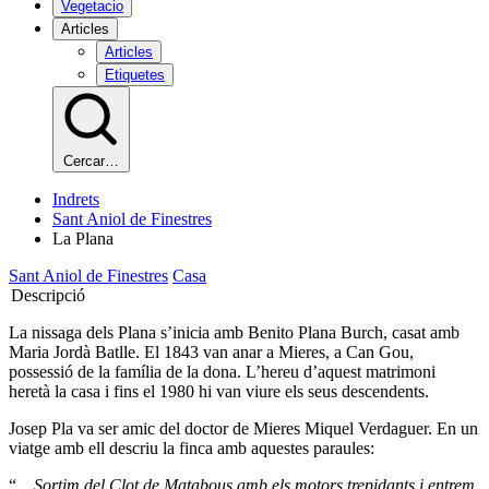
Vegetacio
Articles
Articles
Etiquetes
Cercar…
Indrets
Sant Aniol de Finestres
La Plana
Sant Aniol de Finestres
Casa
Descripció
La nissaga dels Plana s’inicia amb Benito Plana Burch, casat amb
Maria Jordà Batlle. El 1843 van anar a Mieres, a Can Gou,
possessió de la família de la dona. L’hereu d’aquest matrimoni
heretà la casa i fins el 1980 hi van viure els seus descendents.
Josep Pla va ser amic del doctor de Mieres Miquel Verdaguer. En un
viatge amb ell descriu la finca amb aquestes paraules:
“...
Sortim del Clot de Matabous amb els motors trepidants i entrem