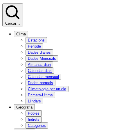
Cercar…
Clima
Estacions
Període
Dades diaries
Dades Mensuals
Almanac diari
Calendari diari
Calendari mensual
Dades normals
Climatologia per un dia
Primers-Ultims
Llindars
Geografia
Pobles
Indrets
Categories