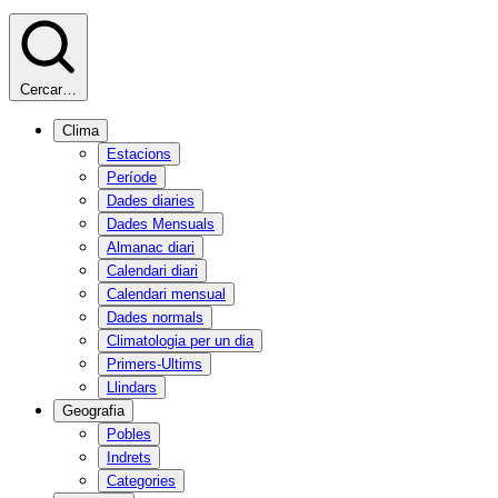
Cercar…
Clima
Estacions
Període
Dades diaries
Dades Mensuals
Almanac diari
Calendari diari
Calendari mensual
Dades normals
Climatologia per un dia
Primers-Ultims
Llindars
Geografia
Pobles
Indrets
Categories