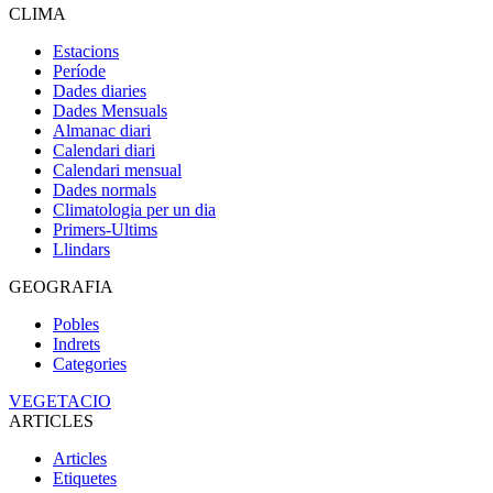
CLIMA
Estacions
Període
Dades diaries
Dades Mensuals
Almanac diari
Calendari diari
Calendari mensual
Dades normals
Climatologia per un dia
Primers-Ultims
Llindars
GEOGRAFIA
Pobles
Indrets
Categories
VEGETACIO
ARTICLES
Articles
Etiquetes