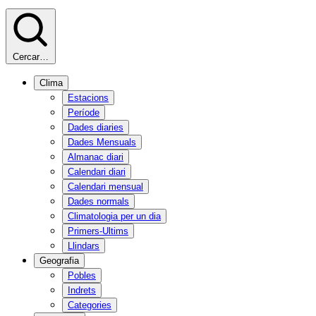
Cercar…
Clima
Estacions
Període
Dades diaries
Dades Mensuals
Almanac diari
Calendari diari
Calendari mensual
Dades normals
Climatologia per un dia
Primers-Ultims
Llindars
Geografia
Pobles
Indrets
Categories