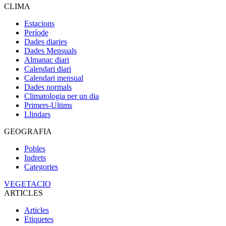
CLIMA
Estacions
Període
Dades diaries
Dades Mensuals
Almanac diari
Calendari diari
Calendari mensual
Dades normals
Climatologia per un dia
Primers-Ultims
Llindars
GEOGRAFIA
Pobles
Indrets
Categories
VEGETACIO
ARTICLES
Articles
Etiquetes