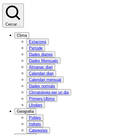
Cercar…
Clima
Estacions
Període
Dades diaries
Dades Mensuals
Almanac diari
Calendari diari
Calendari mensual
Dades normals
Climatologia per un dia
Primers-Ultims
Llindars
Geografia
Pobles
Indrets
Categories