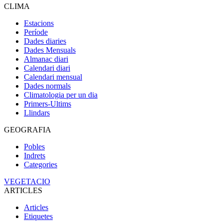
CLIMA
Estacions
Període
Dades diaries
Dades Mensuals
Almanac diari
Calendari diari
Calendari mensual
Dades normals
Climatologia per un dia
Primers-Ultims
Llindars
GEOGRAFIA
Pobles
Indrets
Categories
VEGETACIO
ARTICLES
Articles
Etiquetes