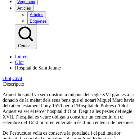
Vegetacio
Articles
Articles
Etiquetes
Cercar…
Indrets
Olot
Hospital de Sant Jaume
Olot
Civil
Descripció
Aquest hospital va ser construït a mitjans del segle XVI gràcies a la
donació de la meitat dels seus bens que el notari Miquel Marc havia
deixat en testament l’any 1550 per a l’Hospital de Pobres d’Olot.
Aquest va ser el tercer hospital d’Olot. Degut a les pestes del segle
XVII, l’hospital es veure obligat a construir un cementiri on el
setembre del 1650 hi foren enterrats més d’un centenar de persones.
De l’estructura vella es conserva la portalada i el pati interior
porticat. La portalada, que dona al carrer Sant Esteve, està