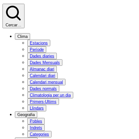
Cercar…
Clima
Estacions
Període
Dades diaries
Dades Mensuals
Almanac diari
Calendari diari
Calendari mensual
Dades normals
Climatologia per un dia
Primers-Ultims
Llindars
Geografia
Pobles
Indrets
Categories