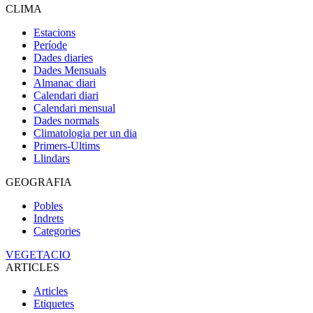
CLIMA
Estacions
Període
Dades diaries
Dades Mensuals
Almanac diari
Calendari diari
Calendari mensual
Dades normals
Climatologia per un dia
Primers-Ultims
Llindars
GEOGRAFIA
Pobles
Indrets
Categories
VEGETACIO
ARTICLES
Articles
Etiquetes