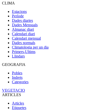
CLIMA
Estacions
Període
Dades diaries
Dades Mensuals
Almanac diari
Calendari diari
Calendari mensual
Dades normals
Climatologia per un dia
Primers-Ultims
Llindars
GEOGRAFIA
Pobles
Indrets
Categories
VEGETACIO
ARTICLES
Articles
Etiquetes