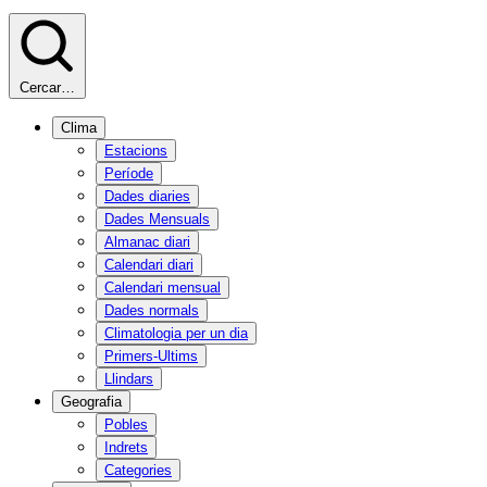
Cercar…
Clima
Estacions
Període
Dades diaries
Dades Mensuals
Almanac diari
Calendari diari
Calendari mensual
Dades normals
Climatologia per un dia
Primers-Ultims
Llindars
Geografia
Pobles
Indrets
Categories