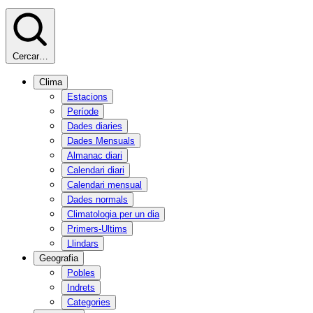
Cercar…
Clima
Estacions
Període
Dades diaries
Dades Mensuals
Almanac diari
Calendari diari
Calendari mensual
Dades normals
Climatologia per un dia
Primers-Ultims
Llindars
Geografia
Pobles
Indrets
Categories