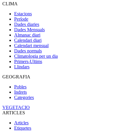
CLIMA
Estacions
Període
Dades diaries
Dades Mensuals
Almanac diari
Calendari diari
Calendari mensual
Dades normals
Climatologia per un dia
Primers-Ultims
Llindars
GEOGRAFIA
Pobles
Indrets
Categories
VEGETACIO
ARTICLES
Articles
Etiquetes