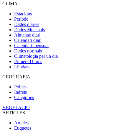
CLIMA
Estacions
Període
Dades diaries
Dades Mensuals
Almanac diari
Calendari diari
Calendari mensual
Dades normals
Climatologia per un dia
Primers-Ultims
Llindars
GEOGRAFIA
Pobles
Indrets
Categories
VEGETACIO
ARTICLES
Articles
Etiquetes