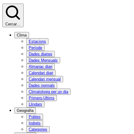
Cercar…
Clima
Estacions
Període
Dades diaries
Dades Mensuals
Almanac diari
Calendari diari
Calendari mensual
Dades normals
Climatologia per un dia
Primers-Ultims
Llindars
Geografia
Pobles
Indrets
Categories