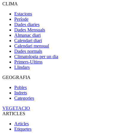
CLIMA
Estacions
Període
Dades diaries
Dades Mensuals
Almanac diari
Calendari diari
Calendari mensual
Dades normals
Climatologia per un dia
Primers-Ultims
Llindars
GEOGRAFIA
Pobles
Indrets
Categories
VEGETACIO
ARTICLES
Articles
Etiquetes