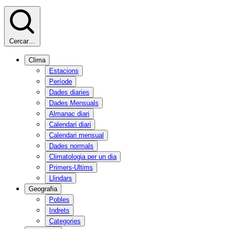
Cercar…
Clima
Estacions
Període
Dades diaries
Dades Mensuals
Almanac diari
Calendari diari
Calendari mensual
Dades normals
Climatologia per un dia
Primers-Ultims
Llindars
Geografia
Pobles
Indrets
Categories