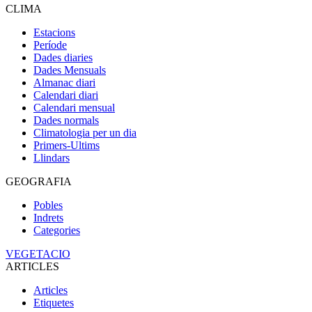
CLIMA
Estacions
Període
Dades diaries
Dades Mensuals
Almanac diari
Calendari diari
Calendari mensual
Dades normals
Climatologia per un dia
Primers-Ultims
Llindars
GEOGRAFIA
Pobles
Indrets
Categories
VEGETACIO
ARTICLES
Articles
Etiquetes