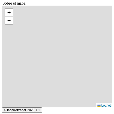
Sobre el mapa
+
−
Leaflet
> lagarrotxanet 2026.1.1