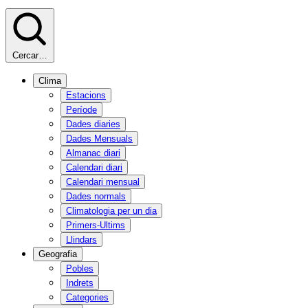
Cercar…
Clima
Estacions
Període
Dades diaries
Dades Mensuals
Almanac diari
Calendari diari
Calendari mensual
Dades normals
Climatologia per un dia
Primers-Ultims
Llindars
Geografia
Pobles
Indrets
Categories