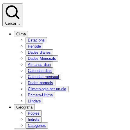
Cercar…
Clima
Estacions
Període
Dades diaries
Dades Mensuals
Almanac diari
Calendari diari
Calendari mensual
Dades normals
Climatologia per un dia
Primers-Ultims
Llindars
Geografia
Pobles
Indrets
Categories