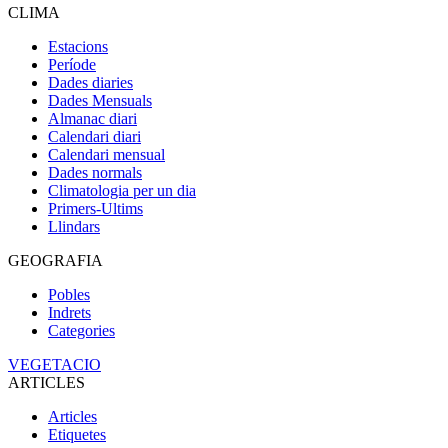
CLIMA
Estacions
Període
Dades diaries
Dades Mensuals
Almanac diari
Calendari diari
Calendari mensual
Dades normals
Climatologia per un dia
Primers-Ultims
Llindars
GEOGRAFIA
Pobles
Indrets
Categories
VEGETACIO
ARTICLES
Articles
Etiquetes