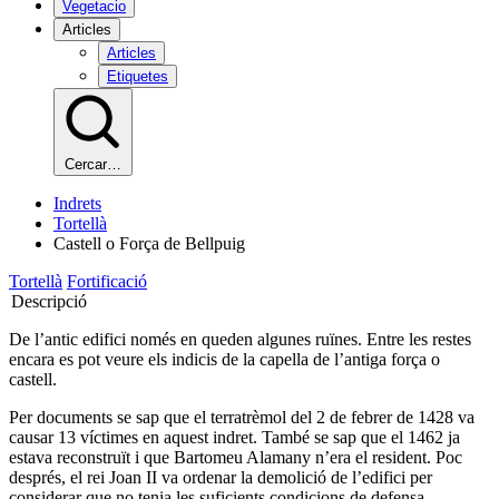
Vegetacio
Articles
Articles
Etiquetes
Cercar…
Indrets
Tortellà
Castell o Força de Bellpuig
Tortellà
Fortificació
Descripció
De l’antic edifici només en queden algunes ruïnes. Entre les restes
encara es pot veure els indicis de la capella de l’antiga força o
castell.
Per documents se sap que el terratrèmol del 2 de febrer de 1428 va
causar 13 víctimes en aquest indret. També se sap que el 1462 ja
estava reconstruït i que Bartomeu Alamany n’era el resident. Poc
després, el rei Joan II va ordenar la demolició de l’edifici per
considerar que no tenia les suficients condicions de defensa.