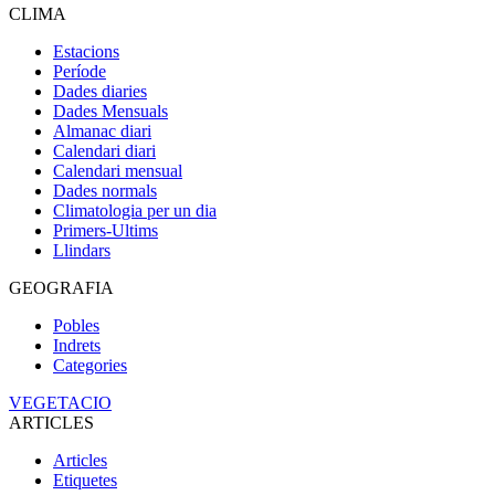
CLIMA
Estacions
Període
Dades diaries
Dades Mensuals
Almanac diari
Calendari diari
Calendari mensual
Dades normals
Climatologia per un dia
Primers-Ultims
Llindars
GEOGRAFIA
Pobles
Indrets
Categories
VEGETACIO
ARTICLES
Articles
Etiquetes