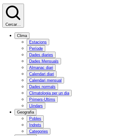
Cercar…
Clima
Estacions
Període
Dades diaries
Dades Mensuals
Almanac diari
Calendari diari
Calendari mensual
Dades normals
Climatologia per un dia
Primers-Ultims
Llindars
Geografia
Pobles
Indrets
Categories