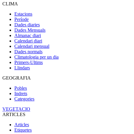
CLIMA
Estacions
Període
Dades diaries
Dades Mensuals
Almanac diari
Calendari diari
Calendari mensual
Dades normals
Climatologia per un dia
Primers-Ultims
Llindars
GEOGRAFIA
Pobles
Indrets
Categories
VEGETACIO
ARTICLES
Articles
Etiquetes