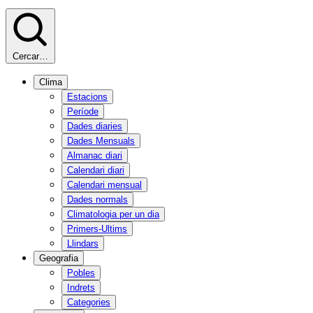
Cercar…
Clima
Estacions
Període
Dades diaries
Dades Mensuals
Almanac diari
Calendari diari
Calendari mensual
Dades normals
Climatologia per un dia
Primers-Ultims
Llindars
Geografia
Pobles
Indrets
Categories