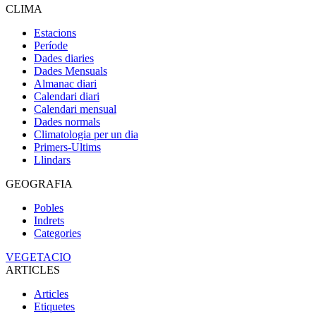
CLIMA
Estacions
Període
Dades diaries
Dades Mensuals
Almanac diari
Calendari diari
Calendari mensual
Dades normals
Climatologia per un dia
Primers-Ultims
Llindars
GEOGRAFIA
Pobles
Indrets
Categories
VEGETACIO
ARTICLES
Articles
Etiquetes