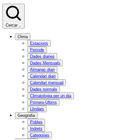
Cercar…
Clima
Estacions
Període
Dades diaries
Dades Mensuals
Almanac diari
Calendari diari
Calendari mensual
Dades normals
Climatologia per un dia
Primers-Ultims
Llindars
Geografia
Pobles
Indrets
Categories