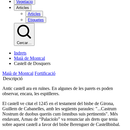
Vegetacio
Articles
Articles
Etiquetes
Cercar…
Indrets
Maià de Montcal
Castell de Dosquers
Maià de Montcal
Fortificació
Descripció
Antic castell ara en ruïnes. En algunes de les parets es poden
observar, encara, les espitlleres.
El castell ve citat el 1245 en el testament del bisbe de Girona,
Guillem de Cabanelles, amb les següents paraules: "...Castrum
Nostrum de duobus queriis cum òmnibus suis pertinentis". Més
endavant, Arnau de “Palaciolo” va renunciar als drets que tenia
sobre aquest castell a favor del bisbe Berenguer de Castellbisbal.