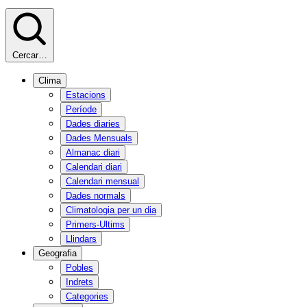
Cercar…
Clima
Estacions
Període
Dades diaries
Dades Mensuals
Almanac diari
Calendari diari
Calendari mensual
Dades normals
Climatologia per un dia
Primers-Ultims
Llindars
Geografia
Pobles
Indrets
Categories