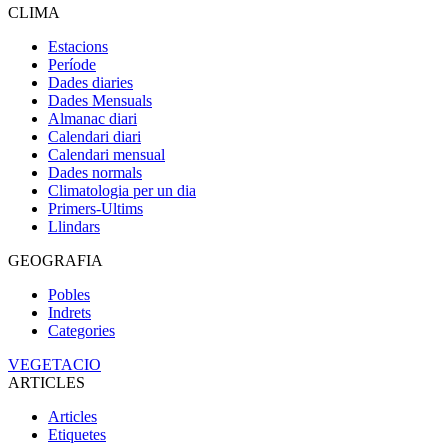
CLIMA
Estacions
Període
Dades diaries
Dades Mensuals
Almanac diari
Calendari diari
Calendari mensual
Dades normals
Climatologia per un dia
Primers-Ultims
Llindars
GEOGRAFIA
Pobles
Indrets
Categories
VEGETACIO
ARTICLES
Articles
Etiquetes