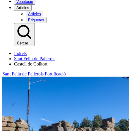
Vegetacio
Articles
Articles
Etiquetes
Cercar…
Indrets
Sant Feliu de Pallerols
Castell de Colltort
Sant Feliu de Pallerols
Fortificació