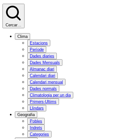
Cercar…
Clima
Estacions
Període
Dades diaries
Dades Mensuals
Almanac diari
Calendari diari
Calendari mensual
Dades normals
Climatologia per un dia
Primers-Ultims
Llindars
Geografia
Pobles
Indrets
Categories