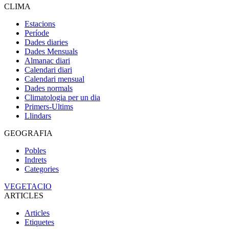
CLIMA
Estacions
Període
Dades diaries
Dades Mensuals
Almanac diari
Calendari diari
Calendari mensual
Dades normals
Climatologia per un dia
Primers-Ultims
Llindars
GEOGRAFIA
Pobles
Indrets
Categories
VEGETACIO
ARTICLES
Articles
Etiquetes