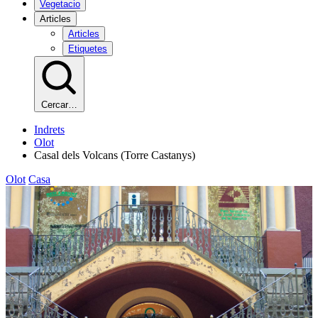
Vegetacio
Articles
Articles
Etiquetes
Cercar…
Indrets
Olot
Casal dels Volcans (Torre Castanys)
Olot
Casa