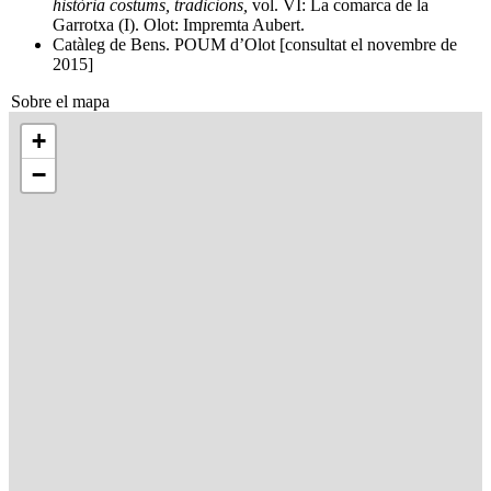
història costums, tradicions,
vol. VI: La comarca de la
Garrotxa (I). Olot: Impremta Aubert.
Catàleg de Bens. POUM d’Olot [consultat el novembre de
2015]
Sobre el mapa
+
−