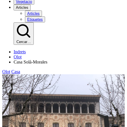
Vegetacio
Articles
Articles
Etiquetes
Cercar…
Indrets
Olot
Casa Solà-Morales
Olot
Casa