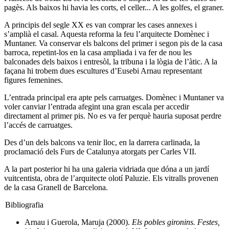
pagès. Als baixos hi havia les corts, el celler... A les golfes, el graner.
A principis del segle XX es van comprar les cases annexes i
s’amplià el casal. Aquesta reforma la feu l’arquitecte Domènec i
Muntaner. Va conservar els balcons del primer i segon pis de la casa
barroca, repetint-los en la casa ampliada i va fer de nou les
balconades dels baixos i entresòl, la tribuna i la lògia de l’àtic. A la
façana hi trobem dues escultures d’Eusebi Arnau representant
figures femenines.
L’entrada principal era apte pels carruatges. Domènec i Muntaner va
voler canviar l’entrada afegint una gran escala per accedir
directament al primer pis. No es va fer perquè hauria suposat perdre
l’accés de carruatges.
Des d’un dels balcons va tenir lloc, en la darrera carlinada, la
proclamació dels Furs de Catalunya atorgats per Carles VII.
A la part posterior hi ha una galeria vidriada que dóna a un jardí
vuitcentista, obra de l’arquitecte olotí Paluzie. Els vitralls provenen
de la casa Granell de Barcelona.
Bibliografia
Arnau i Guerola, Maruja (2000).
Els pobles gironins. Festes,