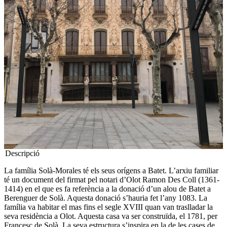
Descripció
La família Solà-Morales té els seus orígens a Batet. L’arxiu familiar
té un document del firmat pel notari d’Olot Ramon Des Coll (1361-
1414) en el que es fa referència a la donació d’un alou de Batet a
Berenguer de Solà. Aquesta donació s’hauria fet l’any 1083. La
família va habitar el mas fins el segle XVIII quan van traslladar la
seva residència a Olot. Aquesta casa va ser construïda, el 1781, per
Francesc de Solà. La seva estructura s’inspira en la de les cases de