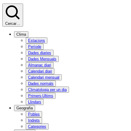
Cercar…
Clima
Estacions
Període
Dades diaries
Dades Mensuals
Almanac diari
Calendari diari
Calendari mensual
Dades normals
Climatologia per un dia
Primers-Ultims
Llindars
Geografia
Pobles
Indrets
Categories