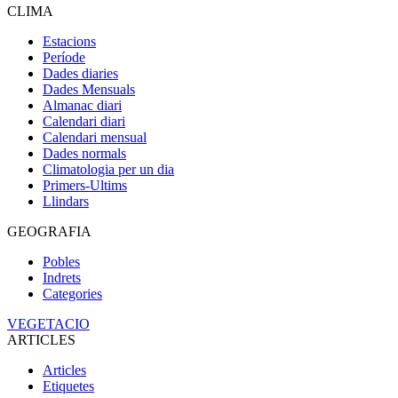
CLIMA
Estacions
Període
Dades diaries
Dades Mensuals
Almanac diari
Calendari diari
Calendari mensual
Dades normals
Climatologia per un dia
Primers-Ultims
Llindars
GEOGRAFIA
Pobles
Indrets
Categories
VEGETACIO
ARTICLES
Articles
Etiquetes