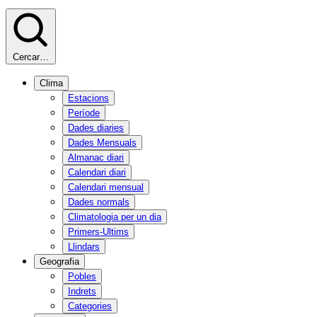
Cercar…
Clima
Estacions
Període
Dades diaries
Dades Mensuals
Almanac diari
Calendari diari
Calendari mensual
Dades normals
Climatologia per un dia
Primers-Ultims
Llindars
Geografia
Pobles
Indrets
Categories