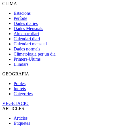
CLIMA
Estacions
Període
Dades diaries
Dades Mensuals
Almanac diari
Calendari diari
Calendari mensual
Dades normals
Climatologia per un dia
Primers-Ultims
Llindars
GEOGRAFIA
Pobles
Indrets
Categories
VEGETACIO
ARTICLES
Articles
Etiquetes