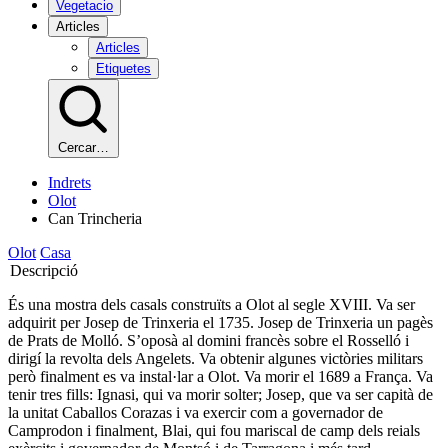
Vegetacio
Articles
Articles
Etiquetes
Cercar…
Indrets
Olot
Can Trincheria
Olot
Casa
Descripció
És una mostra dels casals construïts a Olot al segle XVIII. Va ser
adquirit per Josep de Trinxeria el 1735. Josep de Trinxeria un pagès
de Prats de Molló. S’oposà al domini francès sobre el Rosselló i
dirigí la revolta dels Angelets. Va obtenir algunes victòries militars
però finalment es va instal·lar a Olot. Va morir el 1689 a França. Va
tenir tres fills: Ignasi, qui va morir solter; Josep, que va ser capità de
la unitat Caballos Corazas i va exercir com a governador de
Camprodon i finalment, Blai, qui fou mariscal de camp dels reials