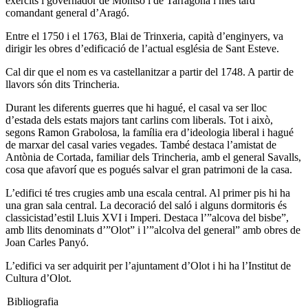
exèrcits i governador de Montsó i de Tarragona i més tard
comandant general d’Aragó.
Entre el 1750 i el 1763, Blai de Trinxeria, capità d’enginyers, va
dirigir les obres d’edificació de l’actual església de Sant Esteve.
Cal dir que el nom es va castellanitzar a partir del 1748. A partir de
llavors són dits Trincheria.
Durant les diferents guerres que hi hagué, el casal va ser lloc
d’estada dels estats majors tant carlins com liberals. Tot i això,
segons Ramon Grabolosa, la família era d’ideologia liberal i hagué
de marxar del casal varies vegades. També destaca l’amistat de
Antònia de Cortada, familiar dels Trincheria, amb el general Savalls,
cosa que afavorí que es pogués salvar el gran patrimoni de la casa.
L’edifici té tres crugies amb una escala central. Al primer pis hi ha
una gran sala central. La decoració del saló i alguns dormitoris és
classicistad’estil Lluis XVI i Imperi. Destaca l’”alcova del bisbe”,
amb llits denominats d’”Olot” i l’”alcolva del general” amb obres de
Joan Carles Panyó.
L’edifici va ser adquirit per l’ajuntament d’Olot i hi ha l’Institut de
Cultura d’Olot.
Bibliografia