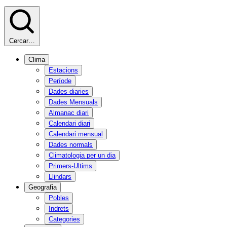
Cercar…
Clima
Estacions
Període
Dades diaries
Dades Mensuals
Almanac diari
Calendari diari
Calendari mensual
Dades normals
Climatologia per un dia
Primers-Ultims
Llindars
Geografia
Pobles
Indrets
Categories