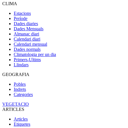
CLIMA
Estacions
Període
Dades diaries
Dades Mensuals
Almanac diari
Calendari diari
Calendari mensual
Dades normals
Climatologia per un dia
Primers-Ultims
Llindars
GEOGRAFIA
Pobles
Indrets
Categories
VEGETACIO
ARTICLES
Articles
Etiquetes