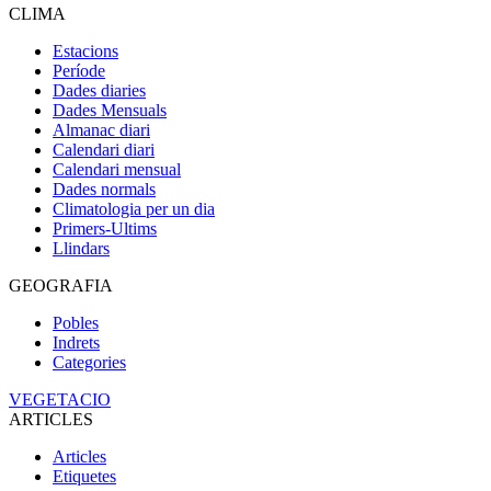
CLIMA
Estacions
Període
Dades diaries
Dades Mensuals
Almanac diari
Calendari diari
Calendari mensual
Dades normals
Climatologia per un dia
Primers-Ultims
Llindars
GEOGRAFIA
Pobles
Indrets
Categories
VEGETACIO
ARTICLES
Articles
Etiquetes