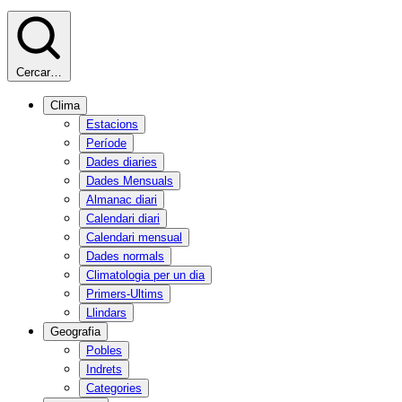
Cercar…
Clima
Estacions
Període
Dades diaries
Dades Mensuals
Almanac diari
Calendari diari
Calendari mensual
Dades normals
Climatologia per un dia
Primers-Ultims
Llindars
Geografia
Pobles
Indrets
Categories