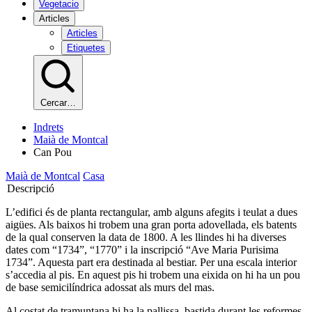
Vegetacio
Articles
Articles
Etiquetes
Cercar…
Indrets
Maià de Montcal
Can Pou
Maià de Montcal
Casa
Descripció
L’edifici és de planta rectangular, amb alguns afegits i teulat a dues
aigües. Als baixos hi trobem una gran porta adovellada, els batents
de la qual conserven la data de 1800. A les llindes hi ha diverses
dates com “1734”, “1770” i la inscripció “Ave Maria Purisima
1734”. Aquesta part era destinada al bestiar. Per una escala interior
s’accedia al pis. En aquest pis hi trobem una eixida on hi ha un pou
de base semicilíndrica adossat als murs del mas.
Al costat de tramuntana hi ha la pallissa, bastida durant les reformes