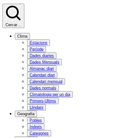
Cercar…
Clima
Estacions
Període
Dades diaries
Dades Mensuals
Almanac diari
Calendari diari
Calendari mensual
Dades normals
Climatologia per un dia
Primers-Ultims
Llindars
Geografia
Pobles
Indrets
Categories