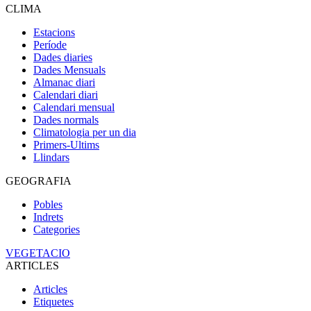
CLIMA
Estacions
Període
Dades diaries
Dades Mensuals
Almanac diari
Calendari diari
Calendari mensual
Dades normals
Climatologia per un dia
Primers-Ultims
Llindars
GEOGRAFIA
Pobles
Indrets
Categories
VEGETACIO
ARTICLES
Articles
Etiquetes