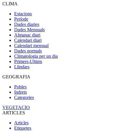
CLIMA
Estacions
Període
Dades diaries
Dades Mensuals
Almanac diari
Calendari diari
Calendari mensual
Dades normals
Climatologia per un dia
Primers-Ultims
Llindars
GEOGRAFIA
Pobles
Indrets
Categories
VEGETACIO
ARTICLES
Articles
Etiquetes