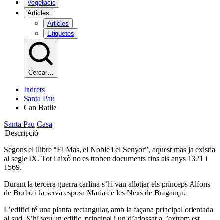
Vegetacio
Articles
Articles
Etiquetes
Cercar…
Indrets
Santa Pau
Can Batlle
Santa Pau
Casa
Descripció
Segons el llibre “El Mas, el Noble i el Senyor”, aquest mas ja existia
al segle IX. Tot i això no es troben documents fins als anys 1321 i
1569.
Durant la tercera guerra carlina s’hi van allotjar els prínceps Alfons
de Borbó i la serva esposa Maria de les Neus de Bragança.
L’edifici té una planta rectangular, amb la façana principal orientada
al sud. S’hi veu un edifici principal i un d’adossat a l’extrem est.