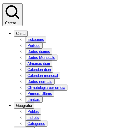
Cercar…
Clima
Estacions
Període
Dades diaries
Dades Mensuals
Almanac diari
Calendari diari
Calendari mensual
Dades normals
Climatologia per un dia
Primers-Ultims
Llindars
Geografia
Pobles
Indrets
Categories