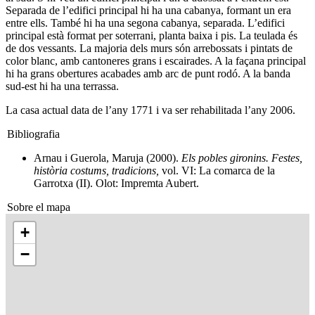
Separada de l’edifici principal hi ha una cabanya, formant un era
entre ells. També hi ha una segona cabanya, separada. L’edifici
principal està format per soterrani, planta baixa i pis. La teulada és
de dos vessants. La majoria dels murs són arrebossats i pintats de
color blanc, amb cantoneres grans i escairades. A la façana principal
hi ha grans obertures acabades amb arc de punt rodó. A la banda
sud-est hi ha una terrassa.
La casa actual data de l’any 1771 i va ser rehabilitada l’any 2006.
Bibliografia
Arnau i Guerola, Maruja (2000).
Els pobles gironins. Festes,
història costums, tradicions,
vol. VI: La comarca de la
Garrotxa (II). Olot: Impremta Aubert.
Sobre el mapa
+
−