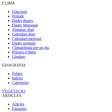
CLIMA
Estacions
Període
Dades diaries
Dades Mensuals
Almanac diari
Calendari diari
Calendari mensual
Dades normals
Climatologia per un dia
Primers-Ultims
Llindars
GEOGRAFIA
Pobles
Indrets
Categories
VEGETACIO
ARTICLES
Articles
Etiquetes