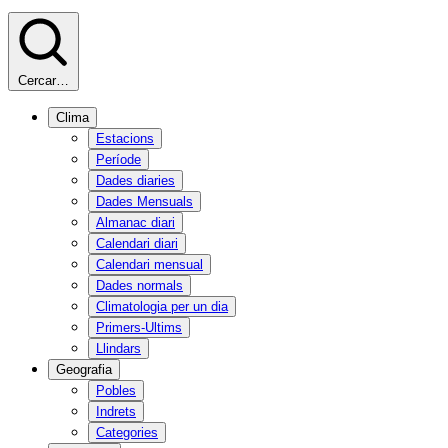
Cercar…
Clima
Estacions
Període
Dades diaries
Dades Mensuals
Almanac diari
Calendari diari
Calendari mensual
Dades normals
Climatologia per un dia
Primers-Ultims
Llindars
Geografia
Pobles
Indrets
Categories