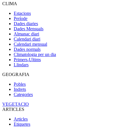
CLIMA
Estacions
Període
Dades diaries
Dades Mensuals
Almanac diari
Calendari diari
Calendari mensual
Dades normals
Climatologia per un dia
Primers-Ultims
Llindars
GEOGRAFIA
Pobles
Indrets
Categories
VEGETACIO
ARTICLES
Articles
Etiquetes