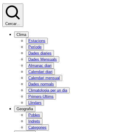
Cercar…
Clima
Estacions
Període
Dades diaries
Dades Mensuals
Almanac diari
Calendari diari
Calendari mensual
Dades normals
Climatologia per un dia
Primers-Ultims
Llindars
Geografia
Pobles
Indrets
Categories