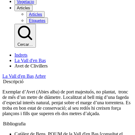
Vegetacio
Articles
Articles
Etiquetes
Cercar…
Indrets
La Vall d'en Bas
Avet de Clivillers
La Vall d'en Bas
Arbre
Descripció
Exemplar d’Avet (Abies alba) de port majestuós, no plantat, tronc
de més d’un metre de diàmetre. Localitzat al bell mig d’una fageda
d’especial interès natural, penjat sobre el marge d’una torrentera. Es
troba en bon estat de conservació; al seu redós hi creixen força
plançons i fills que superen els dos metres d’alçada.
Bibliografia
Catàleg de Bens. POUM de la Vall d'en Bas [consultat el