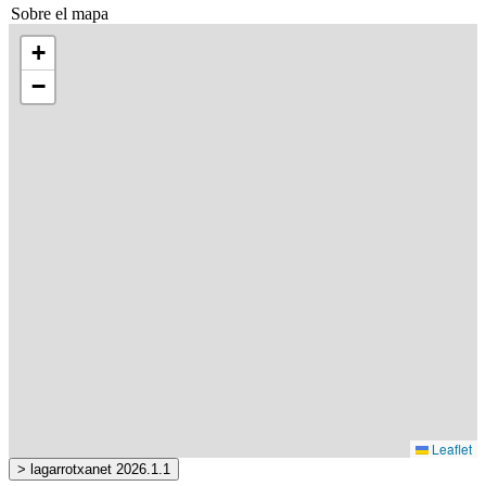
Sobre el mapa
+
−
Leaflet
> lagarrotxanet 2026.1.1