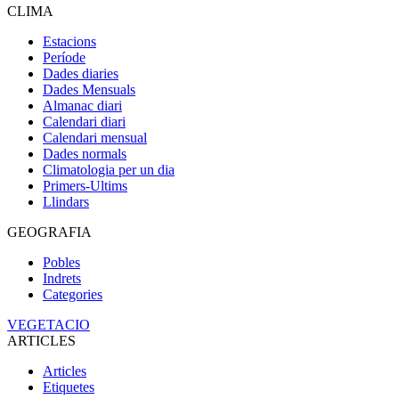
CLIMA
Estacions
Període
Dades diaries
Dades Mensuals
Almanac diari
Calendari diari
Calendari mensual
Dades normals
Climatologia per un dia
Primers-Ultims
Llindars
GEOGRAFIA
Pobles
Indrets
Categories
VEGETACIO
ARTICLES
Articles
Etiquetes