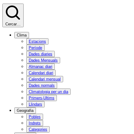
Cercar…
Clima
Estacions
Període
Dades diaries
Dades Mensuals
Almanac diari
Calendari diari
Calendari mensual
Dades normals
Climatologia per un dia
Primers-Ultims
Llindars
Geografia
Pobles
Indrets
Categories