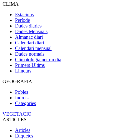
CLIMA
Estacions
Període
Dades diaries
Dades Mensuals
Almanac diari
Calendari diari
Calendari mensual
Dades normals
Climatologia per un dia
Primers-Ultims
Llindars
GEOGRAFIA
Pobles
Indrets
Categories
VEGETACIO
ARTICLES
Articles
Etiquetes