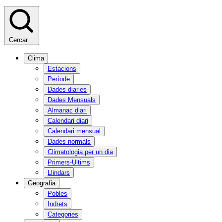
Cercar…
Clima
Estacions
Període
Dades diaries
Dades Mensuals
Almanac diari
Calendari diari
Calendari mensual
Dades normals
Climatologia per un dia
Primers-Ultims
Llindars
Geografia
Pobles
Indrets
Categories