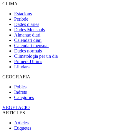
CLIMA
Estacions
Període
Dades diaries
Dades Mensuals
Almanac diari
Calendari diari
Calendari mensual
Dades normals
Climatologia per un dia
Primers-Ultims
Llindars
GEOGRAFIA
Pobles
Indrets
Categories
VEGETACIO
ARTICLES
Articles
Etiquetes