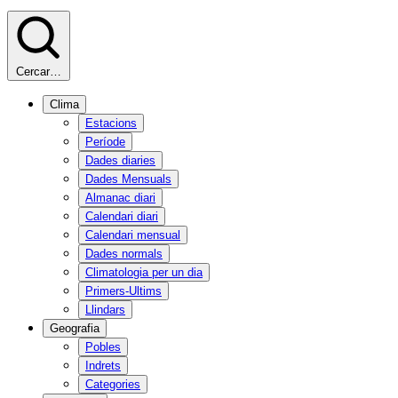
Cercar…
Clima
Estacions
Període
Dades diaries
Dades Mensuals
Almanac diari
Calendari diari
Calendari mensual
Dades normals
Climatologia per un dia
Primers-Ultims
Llindars
Geografia
Pobles
Indrets
Categories