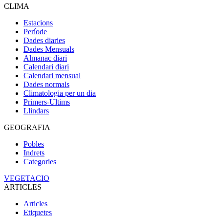
CLIMA
Estacions
Període
Dades diaries
Dades Mensuals
Almanac diari
Calendari diari
Calendari mensual
Dades normals
Climatologia per un dia
Primers-Ultims
Llindars
GEOGRAFIA
Pobles
Indrets
Categories
VEGETACIO
ARTICLES
Articles
Etiquetes