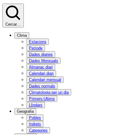
Cercar…
Clima
Estacions
Període
Dades diaries
Dades Mensuals
Almanac diari
Calendari diari
Calendari mensual
Dades normals
Climatologia per un dia
Primers-Ultims
Llindars
Geografia
Pobles
Indrets
Categories